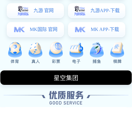
得他们能够频繁地撕开对手防线。同时，罗兹队也充分利用
主场之利，在自家球迷面前展现出强大的斗志。
而克拉科夫队同样不甘示弱，他们近期的战绩也相当不错，
多场比赛展现出顽强拼搏的精神。在客场作战时，克拉科夫
队有着丰富的经验，总是能够在逆境中找到突破口。他们在
最近的一些重要赛事中成功扭转局势，这为他们即将面对罗
兹队注入了信心。
总体而言，两支球队都处于良好的竞技状态，但罗兹队凭借
主场优势略占上风。而这种状态差异无疑会成为决定比赛成
败的重要因素之一。
2、战术布局解析
接下来，我们要分析的是两支球队各自的战术布局。罗兹队