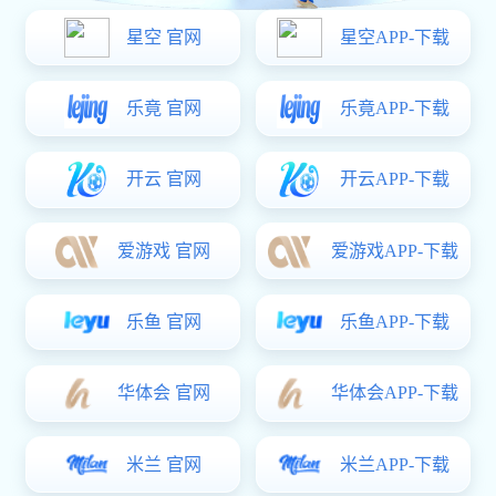
Posted On:
2025-10-13 16:06:08
本文将对勇士与尼克斯的对决进行深入分析和预测。首先，
我们将从两队近期的状态入手，探讨他们在比赛中的表现及
潜在影响因素。接着，我们会分析双方的战术特点，包括进
攻和防守策略，以及如何相互交织影响比赛结果。此外，我
们还将考量球员的个人表现，特别是明星球员在关键时刻的
发挥。最后，通过对历史交锋记录和主客场因素的讨论，综
合评估本场比赛可能产生的结果。通过这些分析，我们希望
为读者提供一个全面且准确的比赛前瞻和结果预测。
1、近期状态分析
勇士队近期状态逐渐回暖，在过去几场比赛中展现出强大的
攻击力。他们不仅能有效地利用快速反击，还能够在半场进
攻中保持高效。这得益于库里和汤普森两位后卫的出色表
现，他们不仅能够投中三分球，还能创造机会为其他队友提