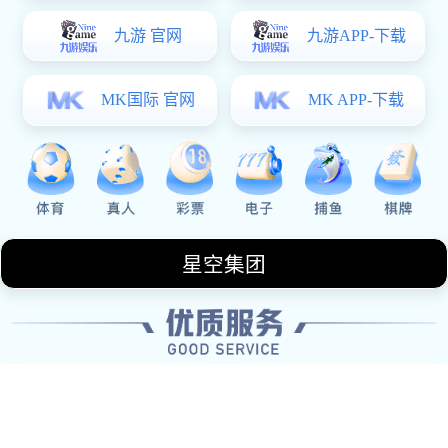
供助攻。
相较而言，尼克斯队虽然整体表现稳定，但在面对强敌时常
常显得稍有不足。他们在进攻端依赖于兰德尔和巴雷特，但
如果这两名核心球员受到限制，球队整体表现可能会受到很
大影响。此外，尼克斯队在防守端偶尔出现漏洞，这也可能
成为他们在与勇士交锋时的一大隐患。
因此，本场比赛中，两支球队的状态差异将直接影响到赛
果。勇士若能延续其攻击火力，而尼克斯则需找到破解勇士
防线的方法，这无疑将是决定胜负的重要因素。
2、战术特点解读
勇士队以其流畅的团队配合和三分投射闻名。在进攻方面，
他们常常使用挡拆战术来拉开空间，让库里等精准射手获得