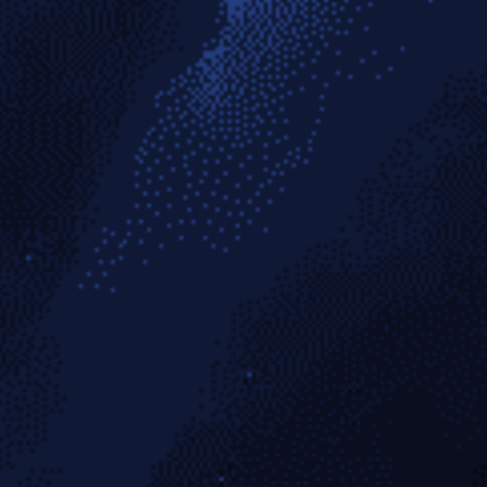
看，这将不仅仅是短期内获得胜利，而是建立起一支具有
Next Post