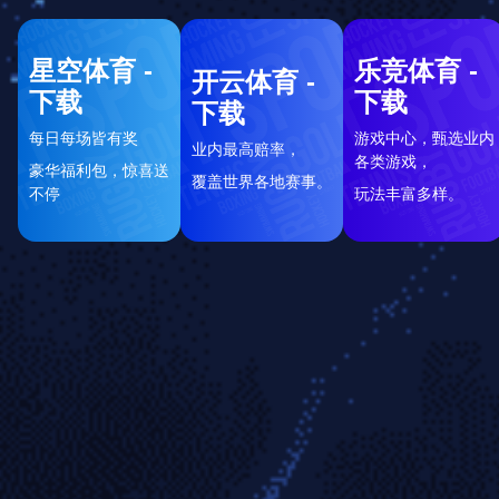
此外，我们还采用了比较分析的方法，通过与
体联赛中的位置。这种横向比较不仅可以识别
值得注意的是，在进行数据分析时，我们特别
期。这些时间节点往往直接影响比赛结果，因
2、节奏对比赛结果的影响
研究表明，赛事节奏直接关系到球队的胜负。
被对手打乱节奏，则会出现失误增多、战术执
时，深圳足球队由于无法掌控主动权而陷入被
另外，我们还发现，快速转换进攻能够有效提
合。通过对比不同场次的数据，我们看到当深
反之，当球队过于依赖防守或者没有明确进攻