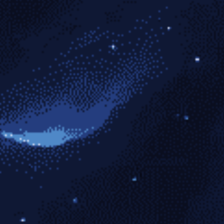
排，共同推动中国足球事业的发展。从长远来
持续竞争能力的优秀球队.
Prev Post
发表评论
内容