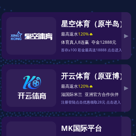
交流vsport体育官网入口