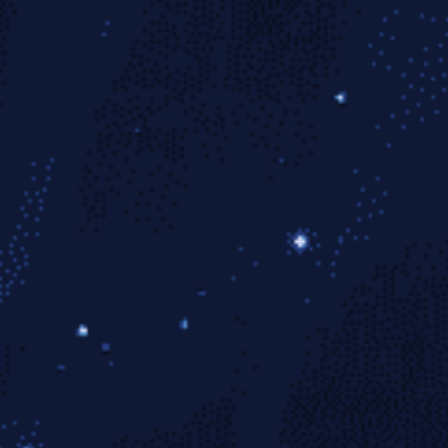
，以求达到最佳效果。
。在开局阶段，通常情况下，双方会采取相对保守的策
段，如果一方找到机会突破防线，就可能迅速改变游戏走
进攻，将极有可能取得领先优势。
调整，此时体能消耗和心理压力成为决定因素。如果深圳
力，将有助于维持较高水平的竞技状态，从而控制比赛节
情况下，对节奏把控尤为重要。此时需要更加注重组织与
能有效应对对手可能发起的最后冲击。