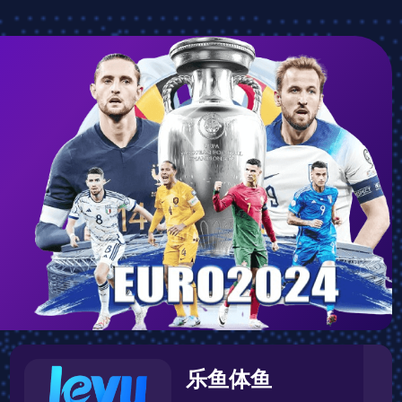
页
关于Vsport体育
体育热点
体育明星
集团服务
体育明星
Home
深圳足球队节奏表现的数据分析与战术探讨