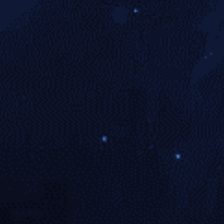
姓名
*
网址
Save my name, email, and website in this 