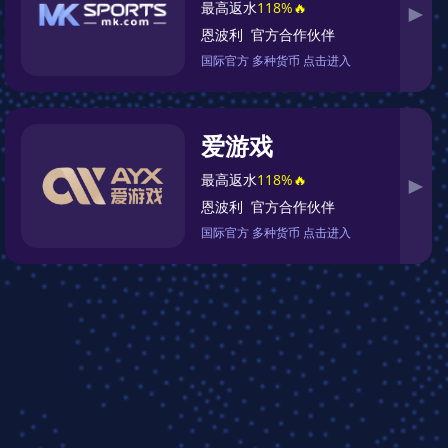
航
关于Vsport体育
体育热点
体育明星
集团服务