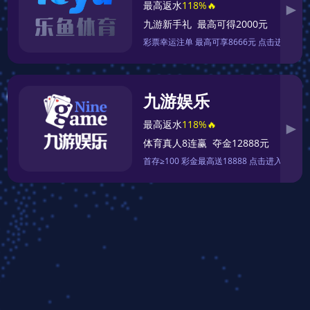
网球运动的魅力与发展潜力
球运动的无限魅力和发展潜力。本文将从四个方面深入探
导
及其在全国范围内的重要地位；其次，探讨深圳网球队在
市对于青少年网球发展的重视及其培养机制；最后，展望
这项运动的普及。通过这些方面的阐述，我们能够更全面
积极作用。
也随着经济的发展而蓬勃兴起。在90年代初期，随着国
为全国重要的网球中心之一。各类职业比赛吸引了大量优
浓厚兴趣。