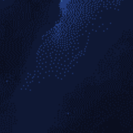
蓝图，每一步都凝聚着无数人的心血。而这正是让我们看
观众，都能共同体验到这项运动带来的欢乐与成就感。
来，共享健身、竞技、友谊所带来的乐趣，让我们期待未