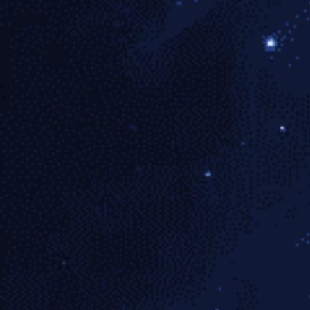
vsport体育官网
4、未来发展前景
展望未来，随着国家对体育产业政策支持力度
球面临着广阔的发展前景。在基础设施方面，
人群需求。此外，相信会有更多企业参与到赞
与此同时，通过举办国际级别赛事，可以吸引
业等都有着显著效果。同时，这也为本土选手
升整体实力。
总之，只要继续保持这种速度与激情，相信不
坛”城市，实现真正意义上的跨越式发展。
总结：
通过以上分析，我们可以清晰地看到，“速度与