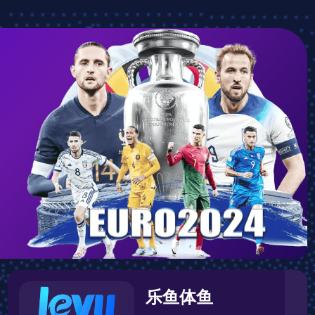
页
关于Vsport体育
体育热点
体育明星
集团服务
体育明星
me
深圳网球队的速度与激情探索网球运动的魅力与发展