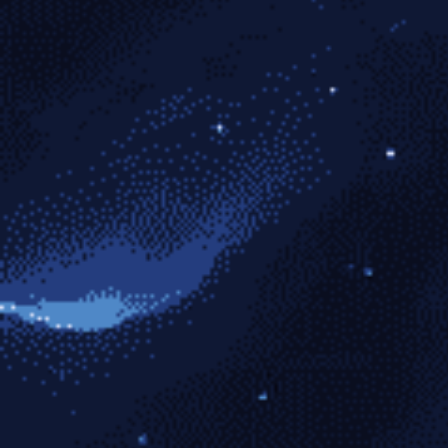
在快速发展的局面，再到未来充满希望的发展
到了深厚文化底蕴下，无论是参与者还是普通
最终，希望更多的人能够加入到这个大家庭中
来更加美好的明天！
Prev Post
发表评论
内容