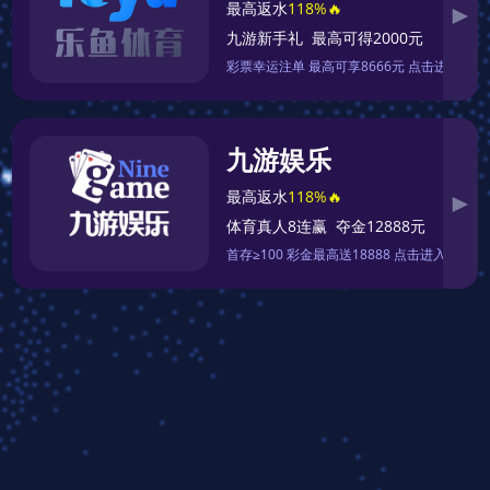
的数据分析与提升策略探讨
分析与提升策略探讨”这一主题进行深入探讨。首先，文
导
该团队在极限运动领域的特点和面临的挑战。接着，文章
训等四个方面详细阐述该队伍在团队协作表现中的优缺
，将通过具体案例展示当前协作效率；而在团队沟通部
则讨论如何优化团队成员职责以提高整体表现；最后，通
篇文章旨在为广州极限运动队提供切实可行的建议，以期
赛，这些赛事的数据积累为我们提供了重要的参考依据。