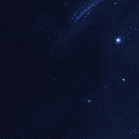
其次，在赛事前夕，可以模拟比赛情境，让所
意识，这样才能真正实现资源最大化利用，提
vsport体育官网
4、持续培训机制
为了保持竞争优势并不断提高技能水平，广州
目前，该队伍虽然定期开展一些技术训练，但
因此，应加强与专业教练机构或体育院校合作
涵盖心理辅导、战术演练等多维度内容。同时
适应快速变化的竞技环境。
此外，还可定期组织内部分享会，让各个成员
步。这样的活动不仅能丰富整个团队文化，也
力。