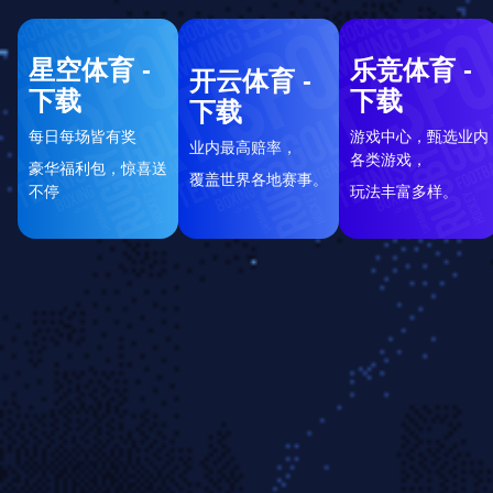
从比赛结果来看，尽管该队伍在某些项目上取
团队协作表现进行深入的数据分析显得尤为重
通过对过往比赛数据进行整理与分析，我们可
质等方面均存在一定差距。例如，在团体滑板
到最终名次。这种情况反映出球队目前对于数
为了提高整体水平，该队伍需建立系统化的数
结果调整训练方案。此外，可以通过引入专业
议，从而促进协调与合作。
2、团队沟通的重要性
有效的沟通是任何高效团队不可或缺的一部分
注，因此良好的沟通显得尤为重要。然而，目