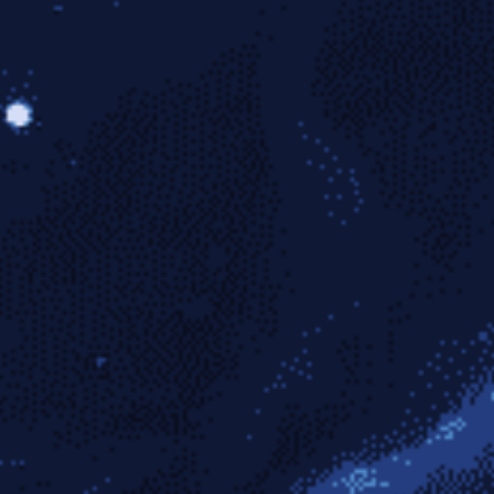
有成员明确各自职责，同时培养他们之间相互支持和配合
高整体竞技水平。
极限运动队必须建立一套完善且持续性的人才培训机制。
系统性不足且内容单一，并未形成完整的发展路径。
，引入先进理念及技术，不仅局限于基础技能训练，更要
，要鼓励选手参加各种培训课程，不断更新知识体系，以
把自己的经验教训传播给他人，以达到共同学习，共同进
能促使每位成员不断追求卓越，从而提高整体实力及凝聚