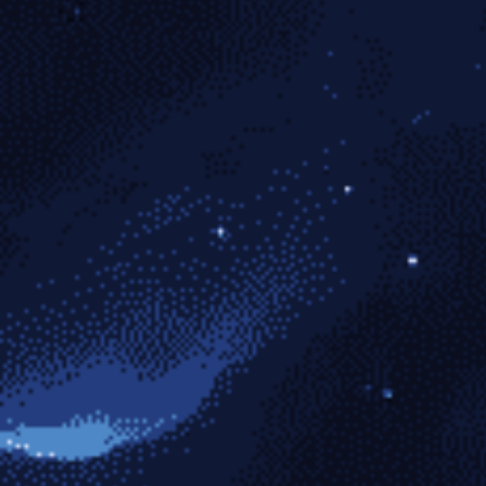
总结：
综上所述，通过对“广州极限运动队团队协作表
未来改进空间。在数据收集与分析方面，需要
强信息传递效率，并营造良好氛围；同时，人
长；最后，通过持续培训提升全员综合素质，
Total quality improvement is not an easy task, b
Sports Team can significantly enhance its collabo
competitions. 通过努力，相信未来该
Prev Post