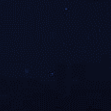
browser for the next time I comment.
导航
网站地图
交
是世
关于Vsport体育
XML
泛,
竞,