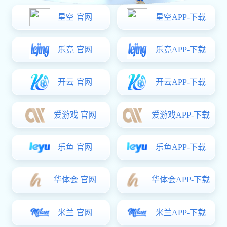
讨
Posted On:
2025-10-23 17:58:28
武汉乒乓球队作为中国乒乓球的重要代表，曾在国内外赛事
中取得过辉煌的成绩。然而，近年来面临着竞争加剧和自身
发展瓶颈等多重挑战。本文将从四个方面探讨武汉乒乓球队
重塑辉煌的反击之路与创新策略，包括团队建设与管理、技
术创新与训练方式、青少年培养机制以及市场推广与品牌建
设。这些方面不仅是武汉乒乓球队复兴的重要基础，也是提
升其整体实力和影响力的必要条件。通过分析这些策略，旨
在为武汉乒乓球队的发展提供参考，从而推动其再次崛起。
1、团队建设与管理
首先，团队建设是任何体育队伍成功的基石。武汉乒乓球队
需要重新审视现有的管理模式，以增强团队凝聚力和战斗
力。在这一过程中，明确角色分工和责任是至关重要的。教